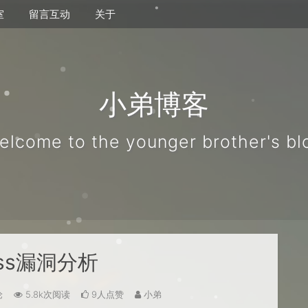
室
留言互动
关于
小弟博客
elcome to the younger brother's bl
ss漏洞分析
论
5.8k次阅读
9人点赞
小弟