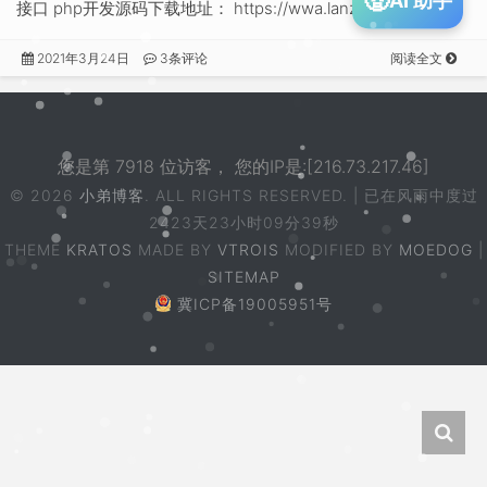
🧟
接口 php开发源码下载地址： https://wwa.lanzous.…
2021年3月24日
3条评论
阅读全文
您是第 7918 位访客， 您的IP是:[216.73.217.46]
© 2026
小弟博客
. ALL RIGHTS RESERVED. | 已在风雨中度过
2423天23小时09分39秒
THEME
KRATOS
MADE BY
VTROIS
MODIFIED BY
MOEDOG
|
SITEMAP
冀ICP备19005951号