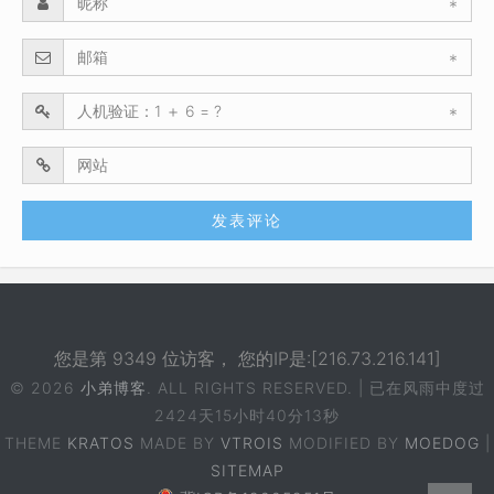
*
*
*
您是第 9349 位访客， 您的IP是:[216.73.216.141]
© 2026
小弟博客
. ALL RIGHTS RESERVED. | 已在风雨中度过
2424天15小时40分13秒
THEME
KRATOS
MADE BY
VTROIS
MODIFIED BY
MOEDOG
|
SITEMAP