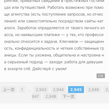
риятий, приватных свиданий в престижных гостини
цах или путешествий. Работать возможно при помо
щи агентства (есть поступление запросов, но отчис
ления) или самостоятельно посредством сайты-кат
алоги. Заработок определяется от твоего личного кл
асса, но наивысшие платежи — у тех, кто професси
онально относится к задаче. Ключевое — защищенн
ость, конфиденциальность и четкие собственные гр
аницы. Если ты ухожена, общительна и настроена н
а серьезный подход — заходи: работа для девушек
в эскорте спб. Действуй с умом!
回复
上一页
1
…
2,943
2,944
2,945
2,946
2,
947
2,948
下一页