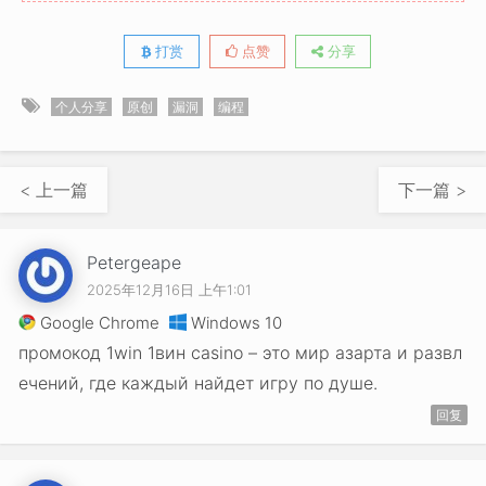
打赏
点赞
分享
个人分享
原创
漏洞
编程
< 上一篇
下一篇 >
Petergeape
2025年12月16日 上午1:01
Google Chrome
Windows 10
промокод 1win 1вин casino – это мир азарта и развл
ечений, где каждый найдет игру по душе.
回复