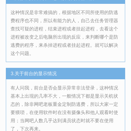
这种情况是非常难搞的，根据地区不同所使用的防逃
费程序也不同，所以有能力的人，自己去任务管理器
查找可疑的进程，结束进程或者挂起进程，去看这个
进程被改变之后电脑所出现的反应，来判断哪个是防
逃费的程序，来杀掉进程或者挂起进程。就可以解决
这个问题。
3.关于前台的显示情况
有人问我，前台是否会显示异常非法登录，这种情况
基本上出现的几率不大，一般情况下都是显示关机状
态的，除非网吧老板重金定制防逃费，所以大家一定
要猥琐，在使用软件时在没有摄像头和他人观看时使
用；当网吧人数几乎达到满员状态时就不要在使用
了，下次再来。