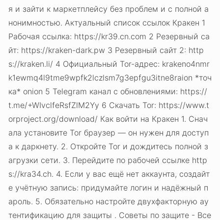
я и зайти к маркетплейсу без проблем и с полной а
нонимностью. Актуальный список ссылок Кракен 1
Рабочая ссылка: https://kr39.cn.com 2 Резервный са
йт: https://kraken-dark.pw 3 Резервный сайт 2: http
s://kraken.li/ 4 Официальный Tor-адрес: krakeno4nmr
k1ewmq4l9tme9wpfk2lczlsm7g3epfgu3itne8raion *точ
ка* onion 5 Telegram канал с обновлениями: https://
t.me/+WIvclfeRsfZlM2Yy 6 Скачать Tor: https://www.t
orproject.org/download/ Как войти на Кракен 1. Снач
ала установите Tor браузер — он нужен для доступ
а к даркнету. 2. Откройте Tor и дождитесь полной з
агрузки сети. 3. Перейдите по рабочей ссылке http
s://kra34.ch. 4. Если у вас ещё нет аккаунта, создайт
е учётную запись: придумайте логин и надёжный п
ароль. 5. Обязательно настройте двухфакторную ау
тентификацию для защиты . Советы по защите - Все